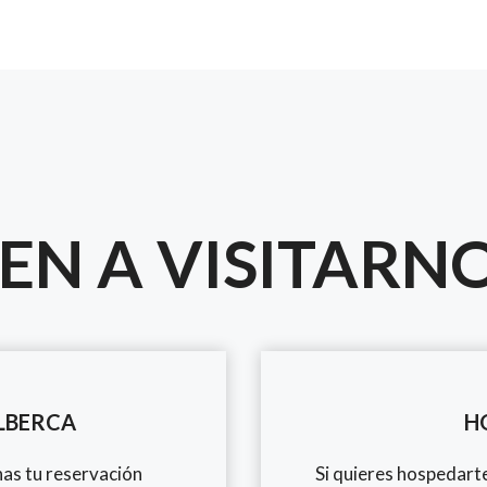
EN A VISITARN
LBERCA
H
as tu reservación
Si quieres hospedart