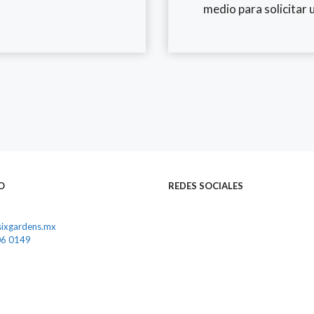
medio para solicitar u
O
REDES
SOCIALES
ixgardens.mx
06 0149