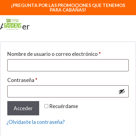
My account
Saltar
¡PREGUNTA POR LAS PROMOCIONES QUE TENEMOS
PARA CABAÑAS!
al
contenido
MENÚ
Acceder
Obligatorio
Nombre de usuario o correo electrónico
*
Obligatorio
Contraseña
*
Recuérdame
Acceder
¿Olvidaste la contraseña?