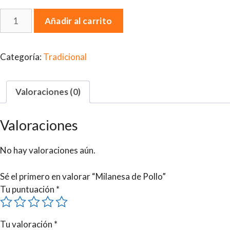
Milanesa
Añadir al carrito
de
Pollo
cantidad
Categoría:
Tradicional
Valoraciones (0)
Valoraciones
No hay valoraciones aún.
Sé el primero en valorar “Milanesa de Pollo”
Tu puntuación
*
Tu valoración
*