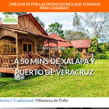
Saltar
¡PREGUNTA POR LAS PROMOCIONES QUE TENEMOS
PARA CABAÑAS!
al
contenido
MENÚ
SIX GARDENS
A 50 MINS DE XALAPA Y
PUERTO DE VERACRUZ
Inicio
/
Tradicional
/ Milanesa de Pollo