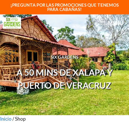
Saltar
¡PREGUNTA POR LAS PROMOCIONES QUE TENEMOS
PARA CABAÑAS!
al
contenido
MENÚ
SIX GARDENS
A 50 MINS DE XALAPA Y
PUERTO DE VERACRUZ
Inicio
/ Shop