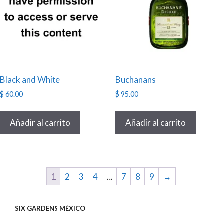
Black and White
Buchanans
$
60.00
$
95.00
Añadir al carrito
Añadir al carrito
1
2
3
4
…
7
8
9
→
SIX GARDENS MÉXICO